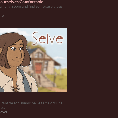
ourselves Comfortable
a living room and find some suspicious
re
tant de son avenir, Selve fait alors une
e...
Novel