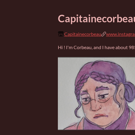
Capitainecorbea
Capitainecorbeau
www.instagra
Hi ! I'm Corbeau, and I have about 9