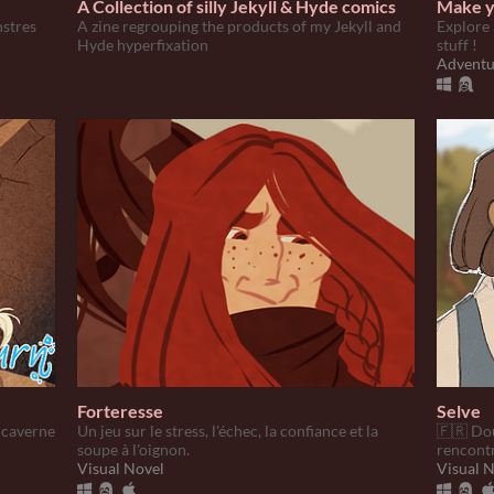
A Collection of silly Jekyll & Hyde comics
Make y
nstres
A zine regrouping the products of my Jekyll and
Explore 
Hyde hyperfixation
stuff !
Adventu
Forteresse
Selve
 caverne
Un jeu sur le stress, l'échec, la confiance et la
🇫🇷 Dou
soupe à l'oignon.
rencontr
Visual Novel
Visual 