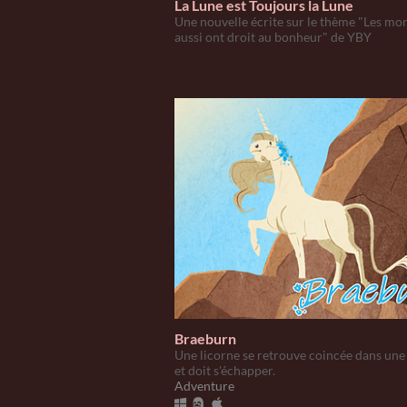
La Lune est Toujours la Lune
Une nouvelle écrite sur le thème "Les mo
aussi ont droit au bonheur" de YBY
Braeburn
Une licorne se retrouve coincée dans une
et doit s'échapper.
Adventure